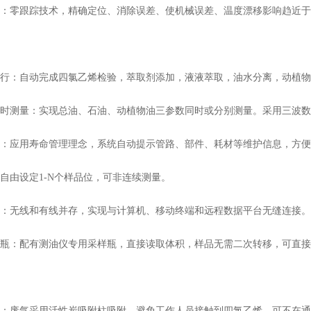
：零跟踪技术，精确定位、消除误差、使机械误差、温度漂移影响趋近于
行：自动完成四氯乙烯检验，萃取剂添加，液液萃取，油水分离，动植物
时测量：实现总油、石油、动植物油三参数同时或分别测量。采用三波数
：应用寿命管理理念，系统自动提示管路、部件、耗材等维护信息，方便
自由设定1-N个样品位，可非连续测量。
：无线和有线并存，实现与计算机、移动终端和远程数据平台无缝连接。
瓶：配有测油仪专用采样瓶，直接读取体积，样品无需二次转移，可直接
：废气采用活性炭吸附柱吸附，避免工作人员接触到四氯乙烯，可不在通