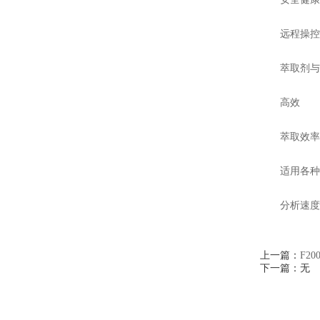
远程操控
萃取剂与
高效
萃取效率
适用各种
分析速度
上一篇：
F2
下一篇：无