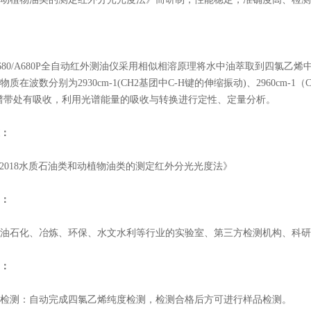
0-A680/A680P全自动红外测油仪采用相似相溶原理将水中油萃取到四
质在波数分别为2930cm-1(CH2基团中C-H键的伸缩振动)、2960cm-1（
谱带处有吸收，利用光谱能量的吸收与转换进行定性、定量分析。
：
37-2018水质石油类和动植物油类的测定红外分光光度法》
：
油石化、冶炼、环保、水文水利等行业的实验室、第三方检测机构、科研
：
检测：自动完成四氯乙烯纯度检测，检测合格后方可进行样品检测。